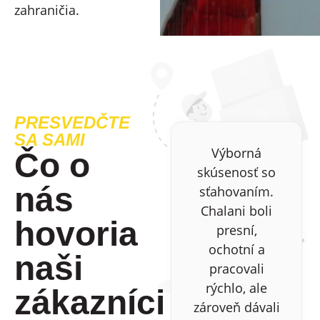
zahraničia.
PRESVEDČTE
SA SAMI
Výborná
Čo o
skúsenosť so
nás
sťahovaním.
Chalani boli
hovoria
presní,
ochotní a
naši
pracovali
rýchlo, ale
zákazníci
zároveň dávali