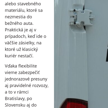
alebo stavebného
materiálu, ktoré sa
nezmestia do
bežného auta.
Praktická je aj v
prípadoch, keď ide o
väčšie zásielky, na
ktoré už klasický
kuriér nestačí.
Vďaka flexibilite
vieme zabezpečiť
jednorazové presuny
aj pravidelné rozvozy,
a to v rámci
Bratislavy, po
Slovensku aj do