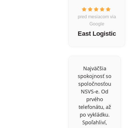
pred mesiacom via
Google
East Logistic
Najväčšia
spokojnosť so
spoločnosťou
NSVS-e. Od
prvého
telefonátu, až
po vykládku.
Spoľahliví,