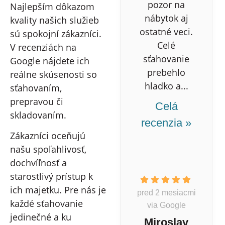
pozor na
Najlepším dôkazom
nábytok aj
kvality našich služieb
ostatné veci.
sú spokojní zákazníci.
Celé
V recenziách na
sťahovanie
Google nájdete ich
prebehlo
reálne skúsenosti so
hladko a...
sťahovaním,
prepravou či
Celá
skladovaním.
recenzia »
Zákazníci oceňujú
našu spoľahlivosť,
dochvíľnosť a
starostlivý prístup k
ich majetku. Pre nás je
pred 2 mesiacmi
každé sťahovanie
via Google
jedinečné a ku
Miroslav