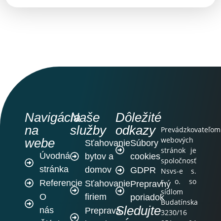
Navigácia
Naše
Dôležité
na
služby
odkazy
Prevádzkovateľom
webových
webe
Sťahovanie
Súbory
stránok je
Úvodná
bytov a
cookies
spoločnosť
stránka
domov
GDPR
Nsvs-e s.
r. o. so
Referencie
Sťahovanie
Prepravný
sídlom
O
firiem
poriadok
Budatínska
Sledujte
nás
Preprava
3230/16