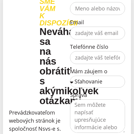
SME
VÁM
K
Email
DISPOZÍCII
Neváhajte
sa
Telefónne číslo
na
nás
obrátiť
Mám záujem o
s
akýmikoľvek
Správa
otázkami
Prevádzkovateľom
webových stránok je
spoločnosť Nsvs-e s.