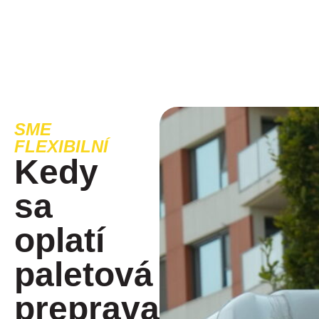
SME
FLEXIBILNÍ
Kedy
sa
oplatí
paletová
preprava