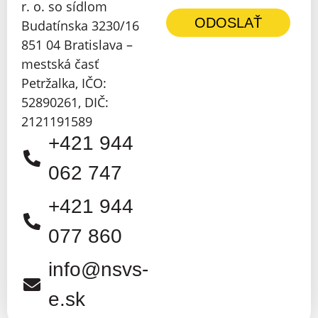
r. o. so sídlom
ODOSLAŤ
Budatínska 3230/16
851 04 Bratislava –
mestská časť
Petržalka, IČO:
52890261, DIČ:
2121191589
+421 944
062 747
+421 944
077 860
info@nsvs-
e.sk