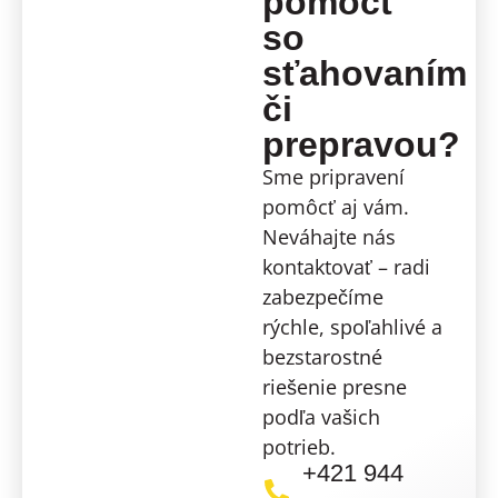
pomôcť
so
sťahovaním
či
prepravou?
Sme pripravení
pomôcť aj vám.
Neváhajte nás
kontaktovať – radi
zabezpečíme
rýchle, spoľahlivé a
bezstarostné
riešenie presne
podľa vašich
potrieb.
+421 944