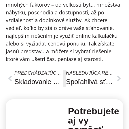
mnohých faktorov – od veľkosti bytu, množstva
nábytku, poschodia a dostupnosti, až po
vzdialenosť a doplnkové služby. Ak chcete
vedieť, koľko by stálo práve vaše sťahovanie,
najlepším riešením je využiť online kalkulačku
alebo si vyžiadať cenovú ponuku. Tak získate
jasnú predstavu a môžete si vybrať riešenie,
ktoré vám ušetrí čas, peniaze aj starosti.
PREDCHÁDZAJÚCA REFERENCIA
NASLEDUJÚCA REFERENCIA
Skladovanie nábytku a osobných vecí: krátkodobé vs. dlhodobé riešenia
Spoľahlivá sťahovacia firma: 7 vecí, ktoré by ste mali vedieť
Potrebujete
aj vy