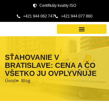
Certifikáty kvality ISO
+421 944 062 747
+421 944 077 860
KALKULAČKA CENY
SŤAHOVANIE V
BRATISLAVE: CENA A ČO
VŠETKO JU OVPLYVŇUJE
Úvod
Blog