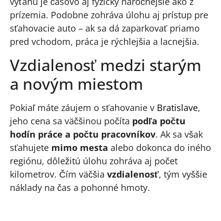
výťahu je časovo aj fyzicky náročnejšie ako z
prízemia. Podobne zohráva úlohu aj prístup pre
sťahovacie auto – ak sa dá zaparkovať priamo
pred vchodom, práca je rýchlejšia a lacnejšia.
Vzdialenosť medzi starým
a novým miestom
Pokiaľ máte záujem o sťahovanie v
Bratislave
,
jeho cena sa väčšinou počíta
podľa počtu
hodín práce a počtu pracovníkov
. Ak sa však
sťahujete
mimo mesta
alebo dokonca do iného
regiónu, dôležitú úlohu zohráva aj počet
kilometrov. Čím väčšia
vzdialenosť
, tým vyššie
náklady na čas a pohonné hmoty.