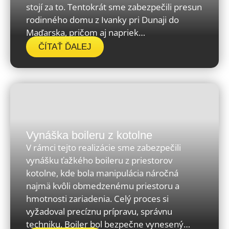
stojí za to. Tentokrát sme zabezpečili presun
rodinného domu z Ivanky pri Dunaji do
Maďarska, pričom aj napriek…
ČÍTAŤ ĎALEJ
Vynáška boileru z kotolne
V rámci tejto realizácie sme zabezpečili
vynášku ťažkého boileru z priestorov
kotolne, kde bola manipulácia náročná
najmä kvôli obmedzenému priestoru a
hmotnosti zariadenia. Celý proces si
vyžadoval precíznu prípravu, správnu
techniku. Boiler bol bezpečne vynesený…