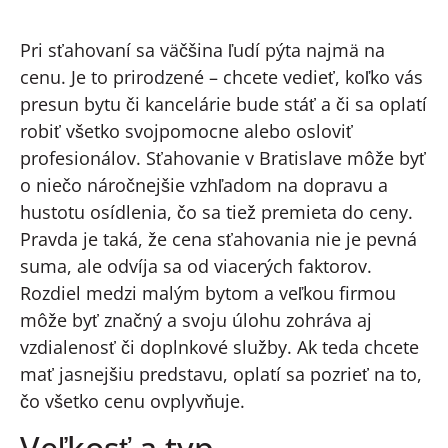
Pri sťahovaní sa väčšina ľudí pýta najmä na
cenu. Je to prirodzené – chcete vedieť, koľko vás
presun bytu či kancelárie bude stáť a či sa oplatí
robiť všetko svojpomocne alebo osloviť
profesionálov. Sťahovanie v Bratislave môže byť
o niečo náročnejšie vzhľadom na dopravu a
hustotu osídlenia, čo sa tiež premieta do ceny.
Pravda je taká, že cena sťahovania nie je pevná
suma, ale odvíja sa od viacerých faktorov.
Rozdiel medzi malým bytom a veľkou firmou
môže byť značný a svoju úlohu zohráva aj
vzdialenosť či doplnkové služby. Ak teda chcete
mať jasnejšiu predstavu, oplatí sa pozrieť na to,
čo všetko cenu ovplyvňuje.
Veľkosť a typ