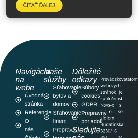
ČÍTAŤ ĎALEJ
Navigácia
Naše
Dôležité
na
služby
odkazy
Prevádzkovateľom
webových
webe
Sťahovanie
Súbory
stránok je
Úvodná
bytov a
cookies
spoločnosť
stránka
domov
GDPR
Nsvs-e s.
r. o. so
Referencie
Sťahovanie
Prepravný
sídlom
O
firiem
poriadok
Budatínska
Sledujte
nás
Preprava
3230/16
nás
851 04